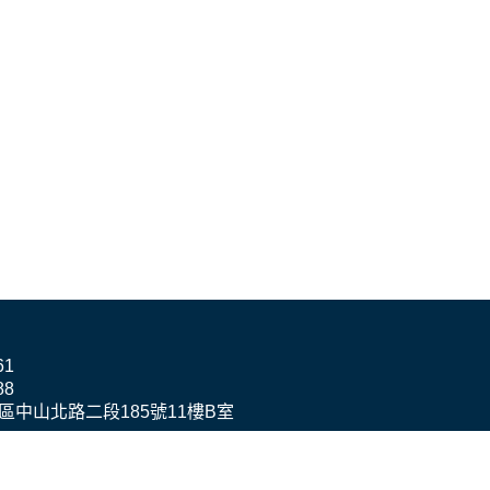
61
88
山區中山北路二段185號11樓B室